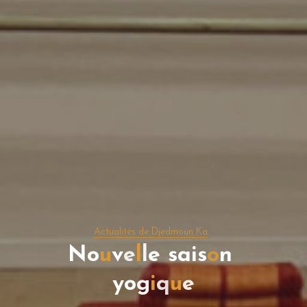
Actualités de Djedmoun Ka
N
o
u
v
e
l
l
e
s
a
i
s
o
n
y
o
g
i
q
u
e