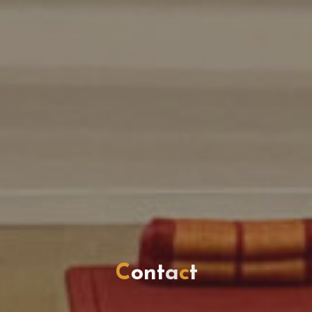
C
o
n
t
a
c
t