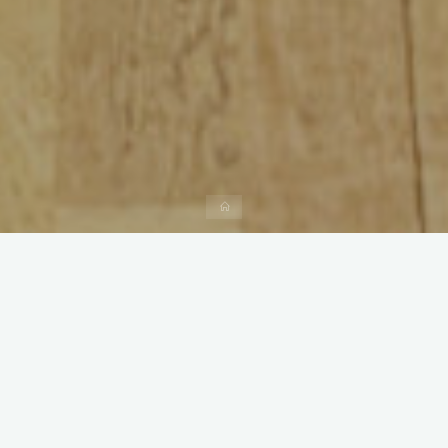
Vous pouvez nous contacter par téléphone au 06 09 26
04 32
ou par mail sur
djedmounka@gmail.com
Nom
*